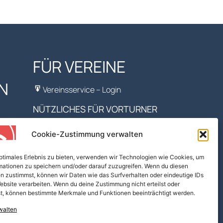
FÜR VEREINE
N
Vereinsservice – Login
NÜTZLICHES FÜR VORTURNER
ÖFT – FV Turnen
Cookie-Zustimmung verwalten
Turn10
BSPA
Turnmaterial
optimales Erlebnis zu bieten, verwenden wir Technologien wie Cookies, um
mationen zu speichern und/oder darauf zuzugreifen. Wenn du diesen
Kostenfreie Musik
n zustimmst, können wir Daten wie das Surfverhalten oder eindeutige IDs
Mobilesport
ebsite verarbeiten. Wenn du deine Zustimmung nicht erteilst oder
GymCoaching
t, können bestimmte Merkmale und Funktionen beeinträchtigt werden.
walten