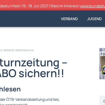
sturnfest | 15.-18. Juli 2027 | Ried im Innkreis |
www.bundestu
VERBAND
JUGEND
te
,
Verband
,
Vereinsservice
urnzeitung –
BO sichern!!
hlesen
der ÖTB-Verbandszeitung und lies,