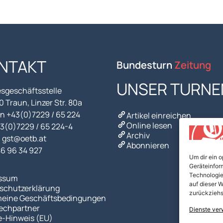
NTAKT
Bundesturn
Zeitung
UNSER TURNE
sgeschäftsstelle
 Traun, Linzer Str. 80a
n +43(0)7229 / 65 224
Artikel einreichen
Online lesen
43(0)7229 / 65 224-4
Archiv
l gst@oetb.at
Abonnieren
46 96 34 927
Um dir ein 
Geräteinfor
Technologie
ssum
auf dieser W
schutzerklärung
zurückziehs
meine Geschäftsbedingungen
echpartner
Dienste ver
e-Hinweis (EU)