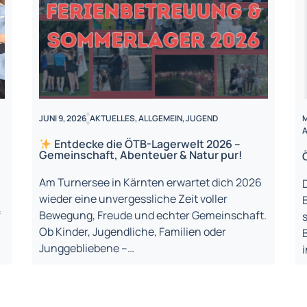
JUNI 9, 2026
AKTUELLES
,
ALLGEMEIN
,
JUGEND
M
A
Entdecke die ÖTB-Lagerwelt 2026 –
Gemeinschaft, Abenteuer & Natur pur!
Am Turnersee in Kärnten erwartet dich 2026
wieder eine unvergessliche Zeit voller
f
Bewegung, Freude und echter Gemeinschaft.
s
Ob Kinder, Jugendliche, Familien oder
Junggebliebene –…