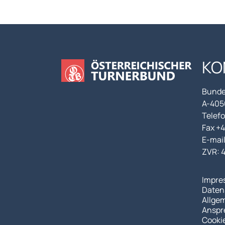
KO
Bunde
A-4050
Telefo
Fax +
E-mai
ZVR: 
Impre
Daten
Allge
Anspr
Cooki