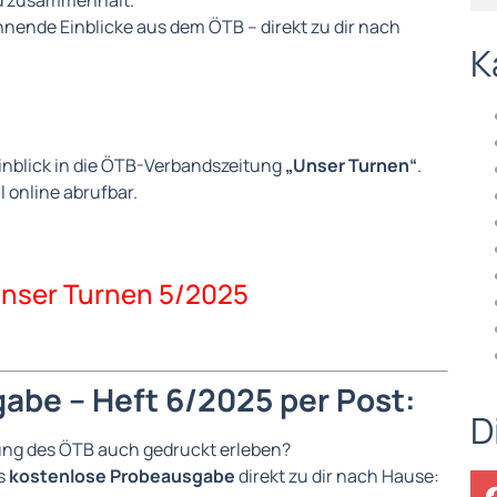
nd zusammenhält.
nende Einblicke aus dem ÖTB – direkt zu dir nach
K
 Einblick in die ÖTB-Verbandszeitung
„Unser Turnen“
.
 online abrufbar.
Unser Turnen 5/2025
abe – Heft 6/2025 per Post:
D
ng des ÖTB auch gedruckt erleben?
s
kostenlose Probeausgabe
direkt zu dir nach Hause: