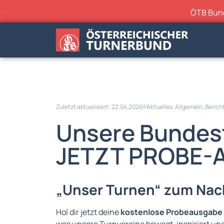
ÖTB Bunde
Zuletzt aktualisiert: 22.04.2026
Aktuelles
,
Allgemein
,
Berich
Unsere Bundest
JETZT PROBE-A
„Unser Turnen“ zum Nac
Hol dir jetzt deine
kostenlose Probeausgabe