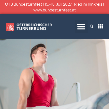
ÖTB Bundesturnfest | 15.-18. Juli 2027 | Ried im Innkreis |
www.bundesturnfest.at