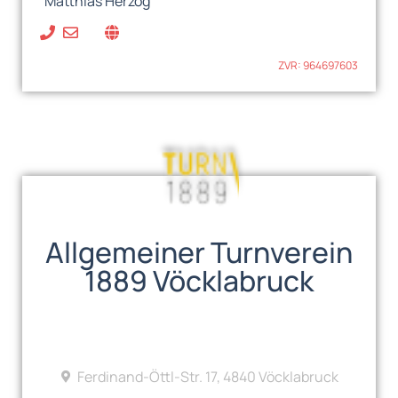
Matthias Herzog
ZVR: 964697603
Allgemeiner Turnverein
1889 Vöcklabruck
Ferdinand-Öttl-Str. 17, 4840 Vöcklabruck