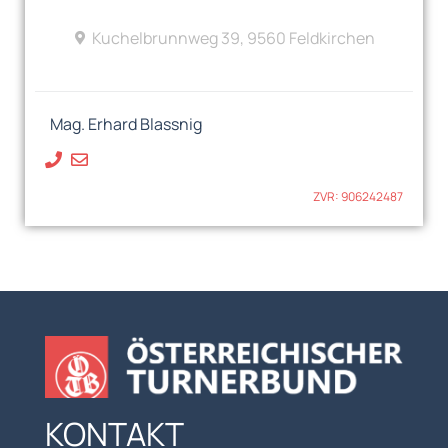
Kuchelbrunnweg 39, 9560 Feldkirchen
Mag. Erhard Blassnig
ZVR: 906242487
KONTAKT