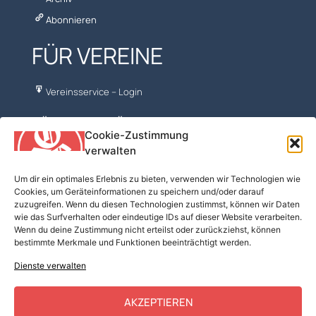
Abonnieren
FÜR VEREINE
Vereinsservice – Login
NÜTZLICHES FÜR VORTURNER
Cookie-Zustimmung
verwalten
ÖFT – FV Turnen
Turn10
Um dir ein optimales Erlebnis zu bieten, verwenden wir Technologien wie
Cookies, um Geräteinformationen zu speichern und/oder darauf
BSPA
zuzugreifen. Wenn du diesen Technologien zustimmst, können wir Daten
Turnmaterial
wie das Surfverhalten oder eindeutige IDs auf dieser Website verarbeiten.
Wenn du deine Zustimmung nicht erteilst oder zurückziehst, können
Kostenfreie Musik
bestimmte Merkmale und Funktionen beeinträchtigt werden.
Mobilesport
Dienste verwalten
GymCoaching
AKZEPTIEREN