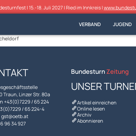
sturnfest | 15.-18. Juli 2027 | Ried im Innkreis |
www.bundestu
VERBAND
JUGEND
cheldorf
NTAKT
Bundesturn
Zeitung
UNSER TURNE
sgeschäftsstelle
 Traun, Linzer Str. 80a
n +43(0)7229 / 65 224
Artikel einreichen
Online lesen
43(0)7229 / 65 224-4
Archiv
l gst@oetb.at
Abonnieren
46 96 34 927