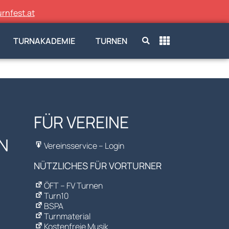
rnfest.at
TURNAKADEMIE
TURNEN
FÜR VEREINE
N
Vereinsservice – Login
NÜTZLICHES FÜR VORTURNER
ÖFT – FV Turnen
Turn10
BSPA
Turnmaterial
Kostenfreie Musik