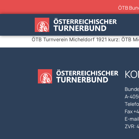
ÖTB Bunde
ÖTB Turnverein Micheldorf 1921 kurz: ÖTB Mi
KO
Bunde
A-4050
Telefo
Fax +
E-mai
ZVR: 