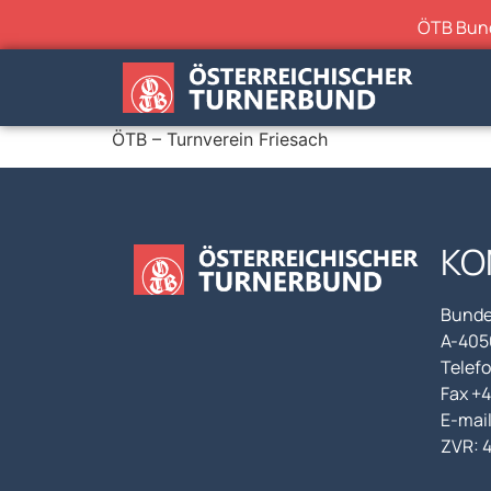
ÖTB Bunde
ÖTB – Turnverein Friesach
KO
Bunde
A-4050
Telefo
Fax +
E-mai
ZVR: 