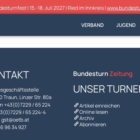
sturnfest | 15.-18. Juli 2027 | Ried im Innkreis |
www.bundestu
VERBAND
JUGEND
NTAKT
Bundesturn
Zeitung
UNSER TURNE
sgeschäftsstelle
 Traun, Linzer Str. 80a
n +43(0)7229 / 65 224
Artikel einreichen
Online lesen
43(0)7229 / 65 224-4
Archiv
l gst@oetb.at
Abonnieren
46 96 34 927