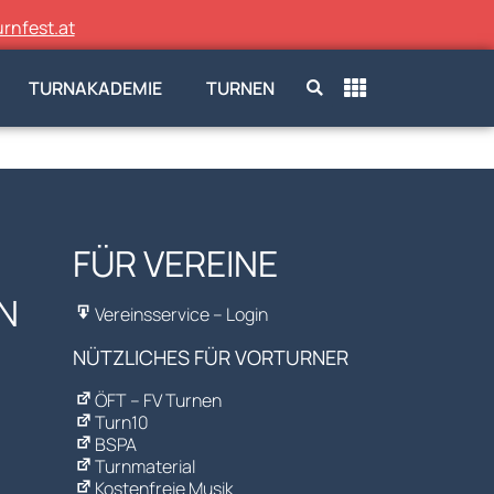
rnfest.at
TURNAKADEMIE
TURNEN
FÜR VEREINE
N
Vereinsservice – Login
NÜTZLICHES FÜR VORTURNER
ÖFT – FV Turnen
Turn10
BSPA
Turnmaterial
Kostenfreie Musik