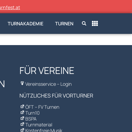
rnfest.at
TURNAKADEMIE
TURNEN
FÜR VEREINE
N
Vereinsservice – Login
NÜTZLICHES FÜR VORTURNER
ÖFT – FV Turnen
Turn10
BSPA
Turnmaterial
Kostenfreie Musik