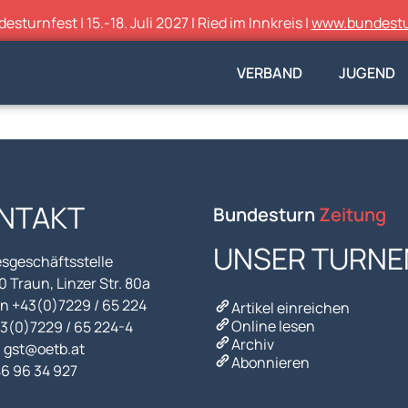
sturnfest | 15.-18. Juli 2027 | Ried im Innkreis |
www.bundestu
VERBAND
JUGEND
NTAKT
Bundesturn
Zeitung
UNSER TURNE
sgeschäftsstelle
 Traun, Linzer Str. 80a
n +43(0)7229 / 65 224
Artikel einreichen
Online lesen
43(0)7229 / 65 224-4
Archiv
l gst@oetb.at
Abonnieren
46 96 34 927