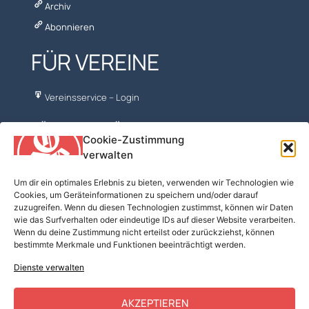
Archiv
Abonnieren
FÜR VEREINE
Vereinsservice – Login
NÜTZLICHES FÜR VORTURNER
Cookie-Zustimmung
verwalten
ÖFT – FV Turnen
Turn10
Um dir ein optimales Erlebnis zu bieten, verwenden wir Technologien wie
Cookies, um Geräteinformationen zu speichern und/oder darauf
BSPA
zuzugreifen. Wenn du diesen Technologien zustimmst, können wir Daten
Turnmaterial
wie das Surfverhalten oder eindeutige IDs auf dieser Website verarbeiten.
Wenn du deine Zustimmung nicht erteilst oder zurückziehst, können
Kostenfreie Musik
bestimmte Merkmale und Funktionen beeinträchtigt werden.
Mobilesport
Dienste verwalten
GymCoaching
AKZEPTIEREN