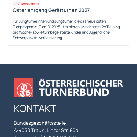
ÖTB Turnakademie
Osterlehrgang Gerätturnen 2027
Für Jungturnerinnen und Jungturner, die das neue österr.
Turnprogramm „Turn10“ 2025+ trainieren: Mindestens 2x Training
pro Woche) sowie turnbegeisterte Kinder und Jugendliche.
Schwerpunkte: Verbesserung
KONTAKT
Bundesgeschäftsstelle
A-4050 Traun, Linzer Str. 80a