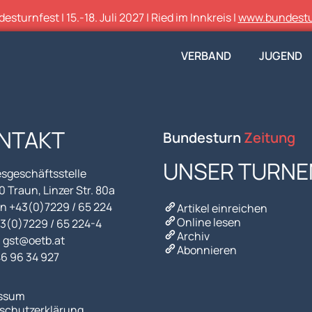
sturnfest | 15.-18. Juli 2027 | Ried im Innkreis |
www.bundestu
VERBAND
JUGEND
NTAKT
Bundesturn
Zeitung
UNSER TURNE
sgeschäftsstelle
 Traun, Linzer Str. 80a
n +43(0)7229 / 65 224
Artikel einreichen
Online lesen
43(0)7229 / 65 224-4
Archiv
l gst@oetb.at
Abonnieren
46 96 34 927
ssum
schutzerklärung