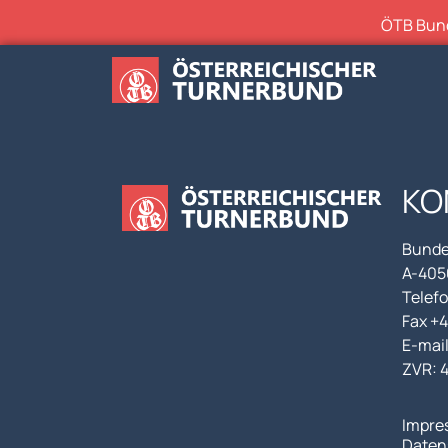
ÖTB Bunde
KO
Bunde
A-4050
Telefo
Fax +
E-mai
ZVR: 
Impre
Daten