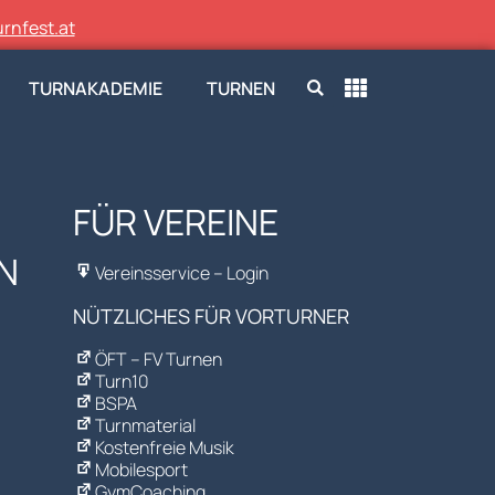
rnfest.at
TURNAKADEMIE
TURNEN
FÜR VEREINE
N
Vereinsservice – Login
NÜTZLICHES FÜR VORTURNER
ÖFT – FV Turnen
Turn10
BSPA
Turnmaterial
Kostenfreie Musik
Mobilesport
GymCoaching