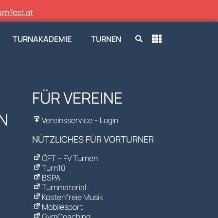
rnfest.at
TURNAKADEMIE
TURNEN
FÜR VEREINE
N
Vereinsservice – Login
NÜTZLICHES FÜR VORTURNER
ÖFT – FV Turnen
Turn10
BSPA
Turnmaterial
Kostenfreie Musik
Mobilesport
GymCoaching