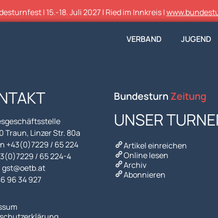
sturnfest | 15.-18. Juli 2027 | Ried im Innkreis |
www.bundestu
VERBAND
JUGEND
NTAKT
Bundesturn
Zeitung
UNSER TURNE
sgeschäftsstelle
 Traun, Linzer Str. 80a
n +43(0)7229 / 65 224
Artikel einreichen
Online lesen
43(0)7229 / 65 224-4
Archiv
l gst@oetb.at
Abonnieren
46 96 34 927
ssum
schutzerklärung