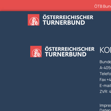
ÖTB Bunde
KO
Bunde
A-4050
Telefo
Fax +
E-mai
ZVR: 
Impre
Daten