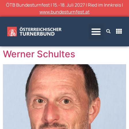
ÖTB Bundesturnfest | 15.-18. Juli 2027 | Ried im Innkreis |
www.bundesturnfest.at
Werner Schultes