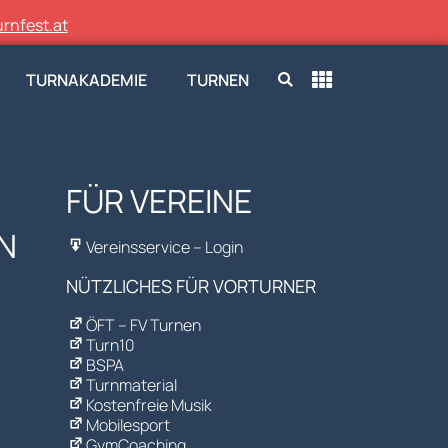
rnfest.at
TURNAKADEMIE
TURNEN
FÜR VEREINE
N
Vereinsservice – Login
NÜTZLICHES FÜR VORTURNER
ÖFT – FV Turnen
Turn10
BSPA
Turnmaterial
Kostenfreie Musik
Mobilesport
GymCoaching