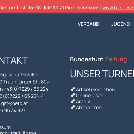
sturnfest | 15.-18. Juli 2027 | Ried im Innkreis |
www.bundestu
VERBAND
JUGEND
NTAKT
Bundesturn
Zeitung
UNSER TURNE
sgeschäftsstelle
 Traun, Linzer Str. 80a
n +43(0)7229 / 65 224
Artikel einreichen
Online lesen
43(0)7229 / 65 224-4
Archiv
l gst@oetb.at
Abonnieren
46 96 34 927
ssum
schutzerklärung