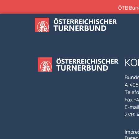
ÖTB Bunde
KO
Bunde
A-4050
Telefo
Fax +
E-mai
ZVR: 
Impre
Daten