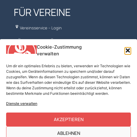
FÜR VEREINE
Vereinsservice – Login
NÜTZLICHES FÜR VORTURNER
Cookie-Zustimmung
verwalten
ÖFT – FV Turnen
Turn10
Um dir ein optimales Erlebnis zu bieten, verwenden wir Technologien wie
Cookies, um Geräteinformationen zu speichern und/oder darauf
BSPA
zuzugreifen. Wenn du diesen Technologien zustimmst, können wir Daten
Turnmaterial
wie das Surfverhalten oder eindeutige IDs auf dieser Website verarbeiten.
Wenn du deine Zustimmung nicht erteilst oder zurückziehst, können
Kostenfreie Musik
bestimmte Merkmale und Funktionen beeinträchtigt werden.
Mobilesport
Dienste verwalten
GymCoaching
AKZEPTIEREN
© 2022 Österreichischer Turnerbund
ABLEHNEN